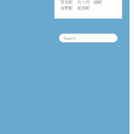
宮元町 六ツ川 睦町
吉野町 若宮町