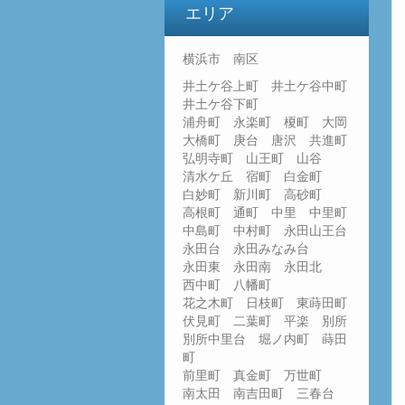
エリア
横浜市 南区
井土ケ谷上町 井土ケ谷中町
井土ケ谷下町
浦舟町 永楽町 榎町 大岡
大橋町 庚台 唐沢 共進町
弘明寺町 山王町 山谷
清水ケ丘 宿町 白金町
白妙町 新川町 高砂町
高根町 通町 中里 中里町
中島町 中村町 永田山王台
永田台 永田みなみ台
永田東 永田南 永田北
西中町 八幡町
花之木町 日枝町 東蒔田町
伏見町 二葉町 平楽 別所
別所中里台 堀ノ内町 蒔田
町
前里町 真金町 万世町
南太田 南吉田町 三春台