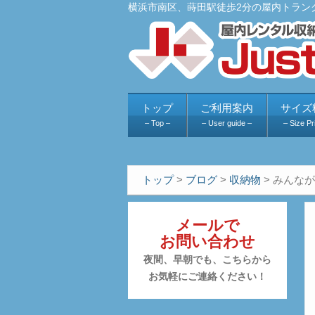
横浜市南区、蒔田駅徒歩2分の屋内トラン
トップ
ご利用案内
サイズ
– Top –
– User guide –
– Size Pr
トップ
>
ブログ
>
収納物
>
みんなが
メールで
お問い合わせ
夜間、早朝でも、こちらから
お気軽にご連絡ください！