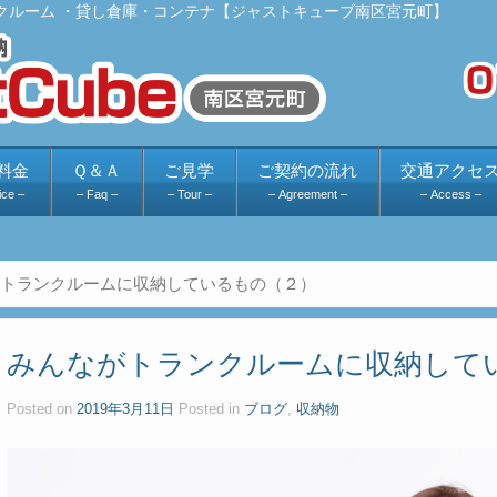
クルーム ・貸し倉庫・コンテナ【ジャストキューブ南区宮元町】
料金
Ｑ＆Ａ
ご見学
ご契約の流れ
交通アクセ
ice –
– Faq –
– Tour –
– Agreement –
– Access –
トランクルームに収納しているもの（２）
みんながトランクルームに収納して
Posted on
2019年3月11日
Posted in
ブログ
,
収納物