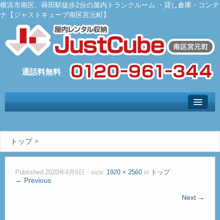
横浜市南区、蒔田駅徒歩2分の屋内トランクルーム ・貸し倉庫・コンテ
ナ【ジャストキューブ南区宮元町】
トップ
– Top –
ご利用案内
トップ
>
– User guide –
サイズ料金
Published
2020年4月6日
- size:
1920 × 2560
in
トップ
– Size Price –
← Previous
Ｑ＆Ａ
Next →
– Faq –