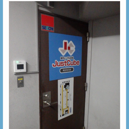
ご見学
– Tour –
ご契約の流れ
– Agreement –
交通アクセス
– Access –
会社案内
– Company –
お問合せ
– Query –