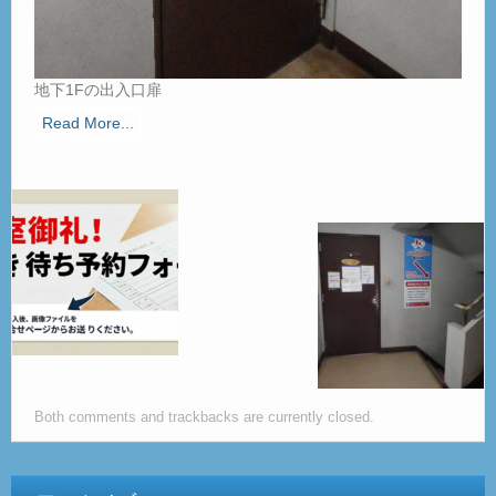
地下1Fの出入口扉
Read More...
Both comments and trackbacks are currently closed.