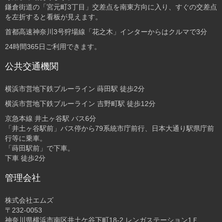
鎌倉街道の「宮元町3丁目」交差点を南東方向に入り、すぐの交差点
を左折すると看板が見えます。
首都高速神奈川3号狩場線「花之木」インターからはクルマで3分
24時間365日ご利用できます。
公共交通機関
横浜市営地下鉄ブルーライン 蒔田駅 徒歩2分
横浜市営地下鉄ブルーライン 吉野町駅 徒歩12分
京急本線 井土ヶ谷駅 バス6分
「井土ヶ谷駅前」バス停から79系統市庁前行、日本大通り駅県庁前
行等に乗車。
「蒔田駅前」で下車。
下車 徒歩2分
管理会社
株式会社エムズ
〒232-0053
神奈川県横浜市南区井土ケ谷下町18-2 レンガステーション1Ｆ