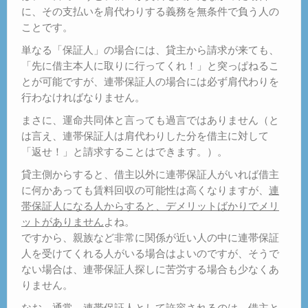
に、その支払いを肩代わりする義務を無条件で負う人の
ことです。
単なる「保証人」の場合には、貸主から請求が来ても、
「先に借主本人に取りに行ってくれ！」と突っぱねるこ
とが可能ですが、連帯保証人の場合には必ず肩代わりを
行わなければなりません。
まさに、運命共同体と言っても過言ではありません（と
は言え、連帯保証人は肩代わりした分を借主に対して
「返せ！」と請求することはできます。）。
貸主側からすると、借主以外に連帯保証人がいれば借主
に何かあっても賃料回収の可能性は高くなりますが、
連
帯保証人になる人からすると、デメリットばかりでメリ
ットがありません
よね。
ですから、親族など非常に関係が近い人の中に連帯保証
人を受けてくれる人がいる場合はよいのですが、そうで
ない場合は、連帯保証人探しに苦労する場合も少なくあ
りません。
なお、通常、連帯保証人として許容されるのは、借主と