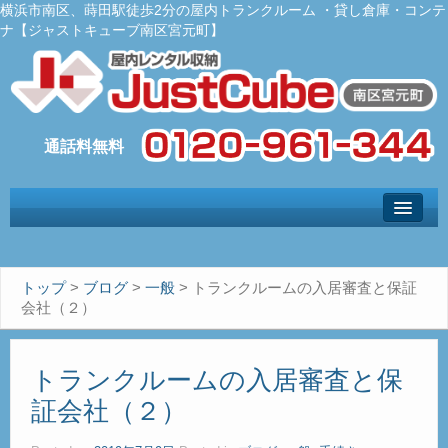
横浜市南区、蒔田駅徒歩2分の屋内トランクルーム ・貸し倉庫・コンテ
ナ【ジャストキューブ南区宮元町】
トップ
– Top –
ご利用案内
トップ
>
ブログ
>
一般
>
トランクルームの入居審査と保証
– User guide –
会社（２）
サイズ料金
– Size Price –
トランクルームの入居審査と保
Ｑ＆Ａ
証会社（２）
– Faq –