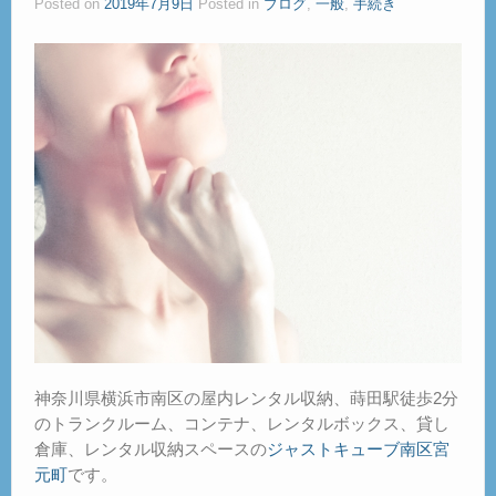
Posted on
2019年7月9日
Posted in
ブログ
,
一般
,
手続き
ご見学
– Tour –
ご契約の流れ
– Agreement –
交通アクセス
– Access –
会社案内
– Company –
お問合せ
– Query –
神奈川県横浜市南区の屋内レンタル収納、蒔田駅徒歩2分
のトランクルーム、コンテナ、レンタルボックス、貸し
倉庫、レンタル収納スペースの
ジャストキューブ南区宮
元町
です。