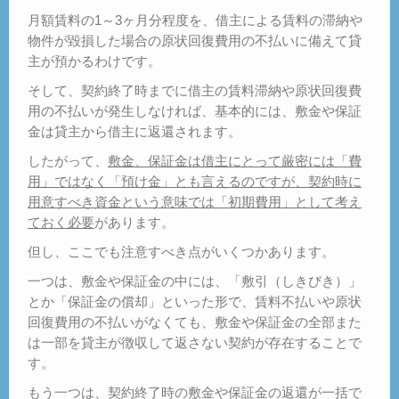
月額賃料の1～3ヶ月分程度を、借主による賃料の滞納や
物件が毀損した場合の原状回復費用の不払いに備えて貸
主が預かるわけです。
そして、契約終了時までに借主の賃料滞納や原状回復費
用の不払いが発生しなければ、基本的には、敷金や保証
金は貸主から借主に返還されます。
したがって、
敷金、保証金は借主にとって厳密には「費
用」ではなく「預け金」とも言えるのですが、契約時に
用意すべき資金という意味では「初期費用」として考え
ておく必要
があります。
但し、ここでも注意すべき点がいくつかあります。
一つは、敷金や保証金の中には、「敷引（しきびき）」
とか「保証金の償却」といった形で、賃料不払いや原状
回復費用の不払いがなくても、敷金や保証金の全部また
は一部を貸主が徴収して返さない契約が存在することで
す。
もう一つは、契約終了時の敷金や保証金の返還が一括で