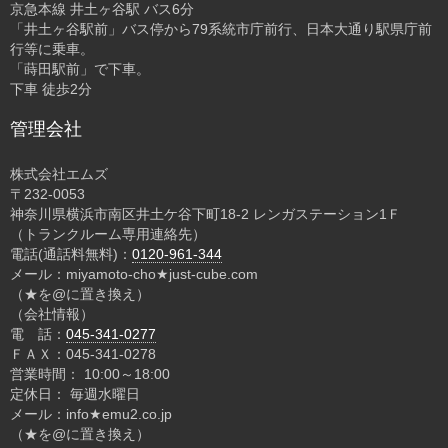
京急本線 井土ヶ谷駅 バス6分
「井土ヶ谷駅前」バス停から79系統市庁前行、日本大通り駅県庁前
行等に乗車。
「蒔田駅前」で下車。
下車 徒歩2分
管理会社
株式会社エムズ
〒232-0053
神奈川県横浜市南区井土ケ谷下町18-2 レンガステーション1Ｆ
（トランクルーム専用連絡先）
電話(通話料無料)：
0120-961-344
メール：miyamoto-cho★just-cube.com
（★を@に置き換え）
（会社情報）
電 話：
045-341-0277
ＦＡＸ：045-341-0278
営業時間： 10:00～18:00
定休日： 毎週水曜日
メール：info★emu2.co.jp
（★を@に置き換え）