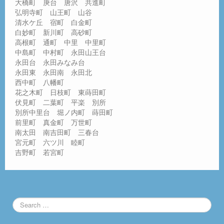
大橋町 庚台 唐沢 共進町
弘明寺町 山王町 山谷
清水ケ丘 宿町 白金町
白妙町 新川町 高砂町
高根町 通町 中里 中里町
中島町 中村町 永田山王台
永田台 永田みなみ台
永田東 永田南 永田北
西中町 八幡町
花之木町 日枝町 東蒔田町
伏見町 二葉町 平楽 別所
別所中里台 堀ノ内町 蒔田町
前里町 真金町 万世町
南太田 南吉田町 三春台
宮元町 六ツ川 睦町
吉野町 若宮町