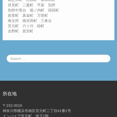
伏見町 二葉町 平楽 別所
別所中里台 堀ノ内町 蒔田町
前里町 真金町 万世町
南太田 南吉田町 三春台
宮元町 六ツ川 睦町
吉野町 若宮町
所在地
〒232-0016
神奈川県横浜市南区宮元町二丁目41番1号
エンパイア宮元町 地下1階