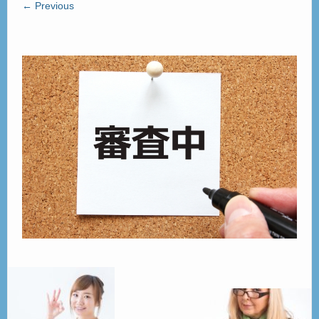
← Previous
ご見学
– Tour –
ご契約の流れ
– Agreement –
交通アクセス
– Access –
会社案内
– Company –
お問合せ
– Query –