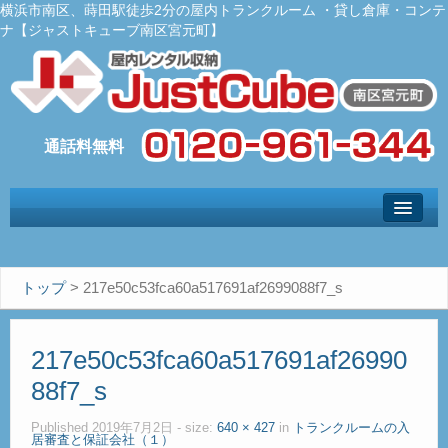
横浜市南区、蒔田駅徒歩2分の屋内トランクルーム ・貸し倉庫・コンテ
ナ【ジャストキューブ南区宮元町】
トップ
– Top –
ご利用案内
トップ
>
217e50c53fca60a517691af2699088f7_s
– User guide –
サイズ料金
217e50c53fca60a517691af26990
– Size Price –
88f7_s
Ｑ＆Ａ
– Faq –
Published
2019年7月2日
- size:
640 × 427
in
トランクルームの入
居審査と保証会社（１）