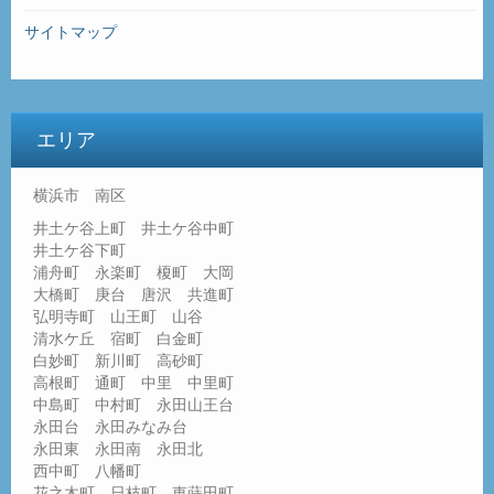
サイトマップ
エリア
横浜市 南区
井土ケ谷上町 井土ケ谷中町
井土ケ谷下町
浦舟町 永楽町 榎町 大岡
大橋町 庚台 唐沢 共進町
弘明寺町 山王町 山谷
清水ケ丘 宿町 白金町
白妙町 新川町 高砂町
高根町 通町 中里 中里町
中島町 中村町 永田山王台
永田台 永田みなみ台
永田東 永田南 永田北
西中町 八幡町
花之木町 日枝町 東蒔田町