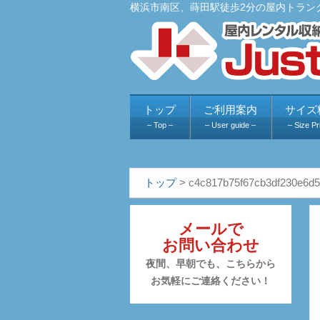
横浜市南区、蒔田駅徒歩2分の屋内トラン
トップ
ご利用案内
サイズ
– Top –
– User guide –
– Size Pr
トップ
>
c4c817b75f67cb3df230e6d
メールで
お問い合わせ
夜間、早朝でも、こちらから
お気軽にご連絡ください！