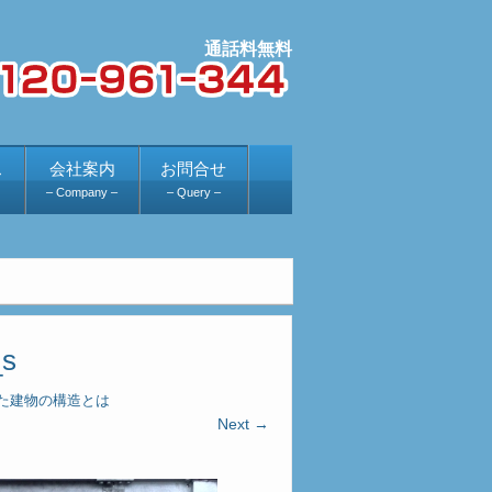
ス
会社案内
お問合せ
– Company –
– Query –
_s
た建物の構造とは
Next →