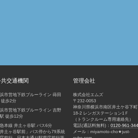
公共交通機関
管理会社
浜市営地下鉄ブルーライン 蒔田
株式会社エムズ
 徒歩2分
〒232-0053
神奈川県横浜市南区井土ケ谷下町
浜市営地下鉄ブルーライン 吉野
18-2 レンガステーション1Ｆ
駅 徒歩12分
（トランクルーム専用連絡先）
急本線 井土ヶ谷駅 バス6分
電話(通話料無料)：
0120-961-34
井土ヶ谷駅前」バス停から79系統
メール：miyamoto-cho★just-
庁前行、日本大通り駅県庁前行等
cube.com