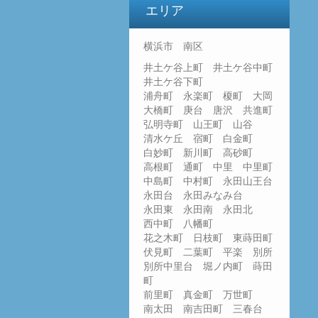
エリア
横浜市 南区
井土ケ谷上町 井土ケ谷中町
井土ケ谷下町
浦舟町 永楽町 榎町 大岡
大橋町 庚台 唐沢 共進町
弘明寺町 山王町 山谷
清水ケ丘 宿町 白金町
白妙町 新川町 高砂町
高根町 通町 中里 中里町
中島町 中村町 永田山王台
永田台 永田みなみ台
永田東 永田南 永田北
西中町 八幡町
花之木町 日枝町 東蒔田町
伏見町 二葉町 平楽 別所
別所中里台 堀ノ内町 蒔田
町
前里町 真金町 万世町
南太田 南吉田町 三春台