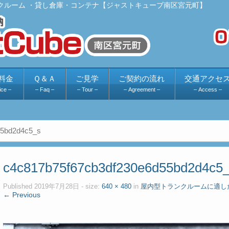
クルーム ・貸し倉庫・コンテナ【ジャストキューブ南区宮元町】
料金
Ｑ＆Ａ
ご見学
ご契約の流れ
交通アクセ
ice –
– Faq –
– Tour –
– Agreement –
– Access –
55bd2d4c5_s
c4c817b75f67cb3df230e6d55bd2d4c5
Published
2019年7月28日
- size:
640 × 480
in
屋内型トランクルームに適し
← Previous