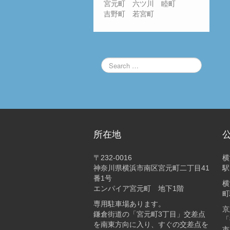
宮元町 六ツ川 睦町
吉野町 若宮町
所在地
〒232-0016
横
神奈川県横浜市南区宮元町二丁目41
駅
番1号
横
エンパイア宮元町 地下1階
町
専用駐車場あります。
京
鎌倉街道の「宮元町3丁目」交差点
「
を南東方向に入り、すぐの交差点を
市