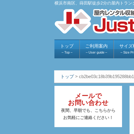
横浜市南区、蒔田駅徒歩2分の屋内トラン
トップ
ご利用案内
サイズ
– Top –
– User guide –
– Size Pr
トップ
>
cb2be03c18b39b195288bb1
メールで
お問い合わせ
夜間、早朝でも、こちらから
お気軽にご連絡ください！