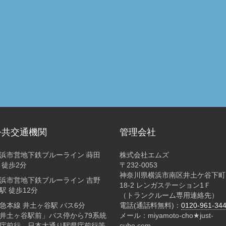
公共交通機関
管理会社
浜市営地下鉄ブルーライン 蒔田
株式会社エムズ
 徒歩2分
〒232-0053
神奈川県横浜市南区井土ケ谷下町
浜市営地下鉄ブルーライン 吉野
18-2 レンガステーション1Ｆ
駅 徒歩12分
（トランクルーム専用連絡先）
急本線 井土ヶ谷駅 バス6分
電話(通話料無料)：
0120-961-34
井土ヶ谷駅前」バス停から79系統
メール：miyamoto-cho★just-
庁前行、日本大通り駅県庁前行等
cube.com