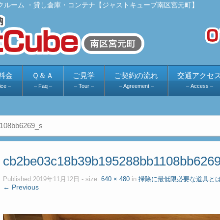
クルーム ・貸し倉庫・コンテナ【ジャストキューブ南区宮元町】
料金
Ｑ＆Ａ
ご見学
ご契約の流れ
交通アクセ
ice –
– Faq –
– Tour –
– Agreement –
– Access –
108bb6269_s
cb2be03c18b39b195288bb1108bb626
Published
2019年11月12日
- size:
640 × 480
in
掃除に最低限必要な道具と
← Previous