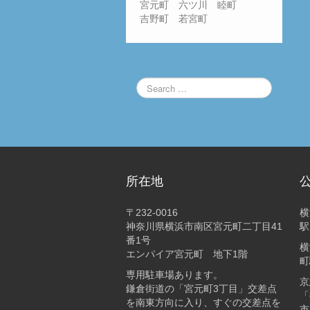
宮元町 六ツ川 睦町
吉野町 若宮町
所在地
〒232-0016
横
神奈川県横浜市南区宮元町二丁目41
駅
番1号
横
エンパイア宮元町 地下1階
町
専用駐車場あります。
京
鎌倉街道の「宮元町3丁目」交差点
「
を南東方向に入り、すぐの交差点を
市