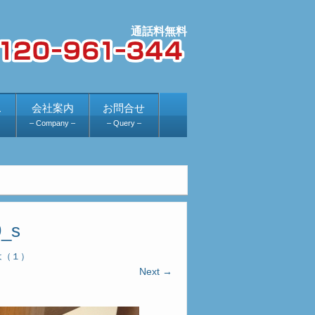
ス
会社案内
お問合せ
– Company –
– Query –
9_s
は（１）
Next →