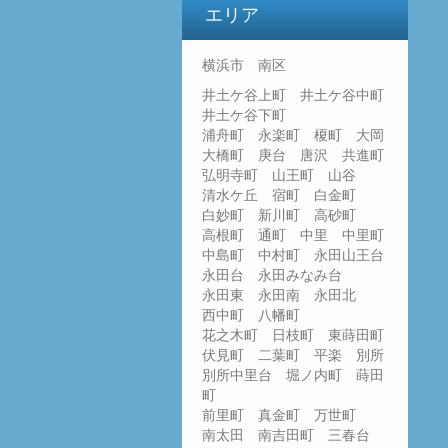
エリア
横浜市 南区
井土ケ谷上町 井土ケ谷中町
井土ケ谷下町
浦舟町 永楽町 榎町 大岡
大橋町 庚台 唐沢 共進町
弘明寺町 山王町 山谷
清水ケ丘 宿町 白金町
白妙町 新川町 高砂町
高根町 通町 中里 中里町
中島町 中村町 永田山王台
永田台 永田みなみ台
永田東 永田南 永田北
西中町 八幡町
花之木町 日枝町 東蒔田町
伏見町 二葉町 平楽 別所
別所中里台 堀ノ内町 蒔田
町
前里町 真金町 万世町
南太田 南吉田町 三春台