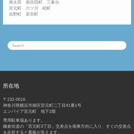
南太田 南吉田町 三春台
宮元町 六ツ川 睦町
吉野町 若宮町
所在地
〒232-0016
神奈川県横浜市南区宮元町二丁目41番1号
エンパイア宮元町 地下1階
専用駐車場あります。
鎌倉街道の「宮元町3丁目」交差点を南東方向に入り、すぐの交差点
を左折すると看板が見えます。