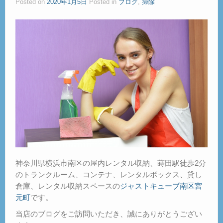
Posted on
2020年1月5日
Posted in
ブログ
,
掃除
ご見学
– Tour –
ご契約の流れ
– Agreement –
交通アクセス
– Access –
会社案内
– Company –
お問合せ
– Query –
神奈川県横浜市南区の屋内レンタル収納、蒔田駅徒歩2分
のトランクルーム、コンテナ、レンタルボックス、貸し
倉庫、レンタル収納スペースの
ジャストキューブ南区宮
元町
です。
当店のブログをご訪問いただき、誠にありがとうござい