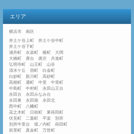
エリア
横浜市 南区
井土ケ谷上町 井土ケ谷中町
井土ケ谷下町
浦舟町 永楽町 榎町 大岡
大橋町 庚台 唐沢 共進町
弘明寺町 山王町 山谷
清水ケ丘 宿町 白金町
白妙町 新川町 高砂町
高根町 通町 中里 中里町
中島町 中村町 永田山王台
永田台 永田みなみ台
永田東 永田南 永田北
西中町 八幡町
花之木町 日枝町 東蒔田町
伏見町 二葉町 平楽 別所
別所中里台 堀ノ内町 蒔田町
前里町 真金町 万世町