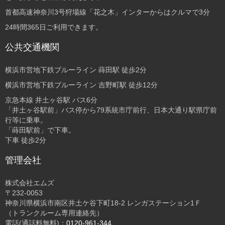
首都高速神奈川3号狩場線「花之木」インターからはクルマで3分
24時間365日ご利用できます。
公共交通機関
横浜市営地下鉄ブルーライン 蒔田駅 徒歩2分
横浜市営地下鉄ブルーライン 吉野町駅 徒歩12分
京急本線 井土ヶ谷駅 バス6分
「井土ヶ谷駅前」バス停から79系統市庁前行、日本大通り駅県庁前
行等に乗車。
「蒔田駅前」で下車。
下車 徒歩2分
管理会社
株式会社エムズ
〒232-0053
神奈川県横浜市南区井土ケ谷下町18-2 レンガステーション1Ｆ
（トランクルーム専用連絡先）
電話(通話料無料)：
0120-961-344