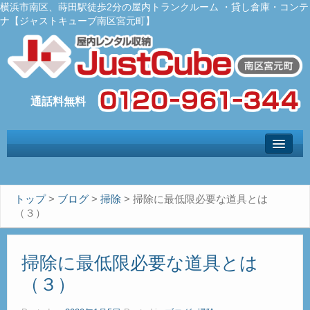
横浜市南区、蒔田駅徒歩2分の屋内トランクルーム ・貸し倉庫・コンテ
ナ【ジャストキューブ南区宮元町】
トップ
– Top –
ご利用案内
トップ
>
ブログ
>
掃除
>
掃除に最低限必要な道具とは
– User guide –
（３）
サイズ料金
– Size Price –
掃除に最低限必要な道具とは
Ｑ＆Ａ
（３）
– Faq –