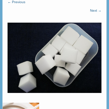
← Previous
ご見学
– Tour –
Next →
ご契約の流れ
– Agreement –
交通アクセス
– Access –
会社案内
– Company –
お問合せ
– Query –