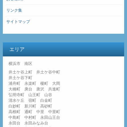
リンク集
サイトマップ
エリア
横浜市 南区
井土ケ谷上町 井土ケ谷中町
井土ケ谷下町
浦舟町 永楽町 榎町 大岡
大橋町 庚台 唐沢 共進町
弘明寺町 山王町 山谷
清水ケ丘 宿町 白金町
白妙町 新川町 高砂町
高根町 通町 中里 中里町
中島町 中村町 永田山王台
永田台 永田みなみ台