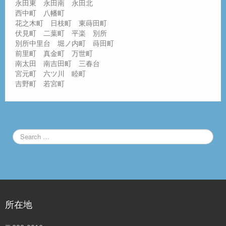
永田東 永田南 永田北
西中町 八幡町
花之木町 日枝町 東蒔田町
伏見町 二葉町 平楽 別所
別所中里台 堀ノ内町 蒔田町
前里町 真金町 万世町
南太田 南吉田町 三春台
宮元町 六ツ川 睦町
吉野町 若宮町
所在地