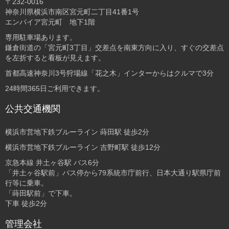
〒232-0016
神奈川県横浜市南区宮元町二丁目41番1号
エンパイア宮元町 地下1階
専用駐車場あります。
鎌倉街道の「宮元町3丁目」交差点を南東方向に入り、すぐの交差点
を左折すると看板が見えます。
首都高速神奈川3号狩場線「花之木」インターからはクルマで3分
24時間365日ご利用できます。
公共交通機関
横浜市営地下鉄ブルーライン 蒔田駅 徒歩2分
横浜市営地下鉄ブルーライン 吉野町駅 徒歩12分
京急本線 井土ヶ谷駅 バス6分
「井土ヶ谷駅前」バス停から79系統市庁前行、日本大通り駅県庁前
行等に乗車。
「蒔田駅前」で下車。
下車 徒歩2分
管理会社