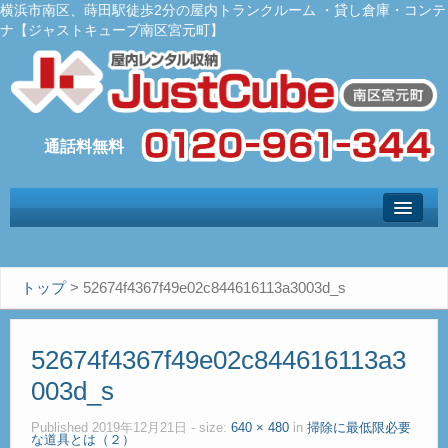
横浜市南区、蒔田駅徒歩2分の屋内トランクルーム ・貸し倉庫・コンテ
ナ【ジャストキューブ南区宮元町】
トップ
– Top –
ご利用案内
トップ
>
52674f4367f49e02c844616113a3003d_s
– User guide –
サイズ料金
52674f4367f49e02c844616113a3
– Size Price –
003d_s
Ｑ＆Ａ
– Faq –
Published
2019年12月21日
- size:
640 × 480
in
掃除に最低限必要
な道具とは（２）