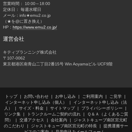
営業時間： 10:00～18:00
定休日： 毎週水曜日
メール：info★emu2.co.jp
（★を@に置き換え）
HP：
https://www.emu2.co.jp/
運営会社
キティプランニング株式会社
〒107-0062
東京都港区南青山二丁目2番15号 Win Aoyamaビル UCF9階
トップ
お問い合わせ
お申し込み
ご利用案内
ご見学
インターネット申し込み（個人）
インターネット申し込み（法
人）
サイズ・料金
サイトマップ
プライバシーポリシー
リンク集
トランクルームご契約の流れ
Ｑ＆Ａ（よくあるご質
問）
交通アクセス
会社案内
ジャストキューブ南区宮元町
のこだわり
ジャストキューブ南区宮元町の特長
提携運搬サー
ビスのご案内
見学申込みメールフォーム