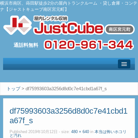
横浜市南区、蒔田駅徒歩2分の屋内トランクルーム ・貸し倉庫・コンテ
ナ【ジャストキューブ南区宮元町】
トップ
– Top –
ご利用案内
トップ
>
df75993603a3256d8d0c7e41cbd1a67f_s
– User guide –
サイズ料金
df75993603a3256d8d0c7e41cbd1
– Size Price –
a67f_s
Ｑ＆Ａ
– Faq –
Published
2019年10月12日
- size:
480 × 640
in
本当は怖いホコリ
と汚れ