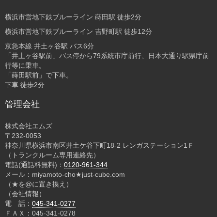
横浜市営地下鉄ブルーライン 蒔田駅 徒歩2分
横浜市営地下鉄ブルーライン 吉野町駅 徒歩12分
京急本線 井土ヶ谷駅 バス6分
「井土ヶ谷駅前」バス停から79系統市庁前行、日本大通り駅県庁前
行等に乗車。
「蒔田駅前」で下車。
下車 徒歩2分
管理会社
株式会社エムズ
〒232-0053
神奈川県横浜市南区井土ケ谷下町18-2 レンガステーション1Ｆ
（トランクルーム専用連絡先）
電話(通話料無料)：
0120-961-344
メール：miyamoto-cho★just-cube.com
（★を@に置き換え）
（会社情報）
電 話：
045-341-0277
ＦＡＸ：045-341-0278