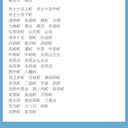
横浜市 南区
井土ケ谷上町 井土ケ谷中町
井土ケ谷下町
浦舟町 永楽町 榎町 大岡
大橋町 庚台 唐沢 共進町
弘明寺町 山王町 山谷
清水ケ丘 宿町 白金町
白妙町 新川町 高砂町
高根町 通町 中里 中里町
中島町 中村町 永田山王台
永田台 永田みなみ台
永田東 永田南 永田北
西中町 八幡町
花之木町 日枝町 東蒔田町
伏見町 二葉町 平楽 別所
別所中里台 堀ノ内町 蒔田町
前里町 真金町 万世町
南太田 南吉田町 三春台
宮元町 六ツ川 睦町
吉野町 若宮町