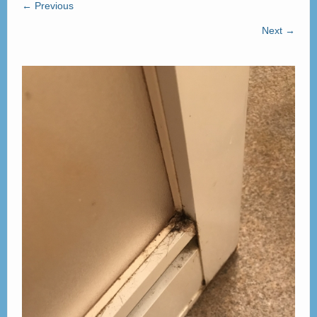
← Previous
ご見学
– Tour –
Next →
ご契約の流れ
– Agreement –
交通アクセス
– Access –
会社案内
– Company –
お問合せ
– Query –