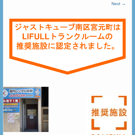
ご見学
Next →
– Tour –
ご契約の流れ
– Agreement –
交通アクセス
– Access –
会社案内
– Company –
お問合せ
– Query –