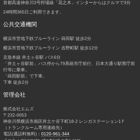
首都高速神奈川3号狩場線「花之木」インターからはクルマで3分
24時間365日ご利用できます。
公共交通機関
横浜市営地下鉄ブルーライン 蒔田駅 徒歩2分
横浜市営地下鉄ブルーライン 吉野町駅 徒歩12分
京急本線 井土ヶ谷駅 バス6分
「井土ヶ谷駅前」バス停から79系統市庁前行、日本大通り駅県庁前
行等に乗車。
「蒔田駅前」で下車。
下車 徒歩2分
管理会社
株式会社エムズ
〒232-0053
神奈川県横浜市南区井土ケ谷下町18-2 レンガステーション1Ｆ
（トランクルーム専用連絡先）
電話(通話料無料)：
0120-961-344