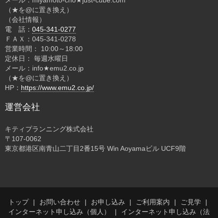
メール：miyamoto-cho★just-cube.com
（★を@に置き換え）
（会社情報）
電 話：
045-341-0277
ＦＡＸ：045-341-0278
営業時間： 10:00～18:00
定休日： 毎週水曜日
メール：info★emu2.co.jp
（★を@に置き換え）
HP：
https://www.emu2.co.jp/
運営会社
キティプランニング株式会社
〒107-0062
東京都港区南青山二丁目2番15号 Win Aoyamaビル UCF9階
トップ
お問い合わせ
お申し込み
ご利用案内
ご見学
インターネット申し込み（個人）
インターネット申し込み（法