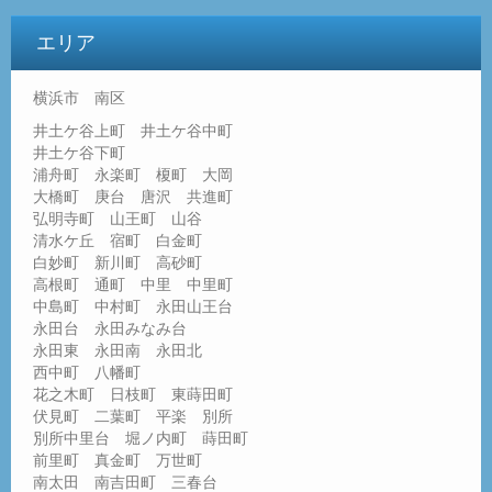
エリア
横浜市 南区
井土ケ谷上町 井土ケ谷中町
井土ケ谷下町
浦舟町 永楽町 榎町 大岡
大橋町 庚台 唐沢 共進町
弘明寺町 山王町 山谷
清水ケ丘 宿町 白金町
白妙町 新川町 高砂町
高根町 通町 中里 中里町
中島町 中村町 永田山王台
永田台 永田みなみ台
永田東 永田南 永田北
西中町 八幡町
花之木町 日枝町 東蒔田町
伏見町 二葉町 平楽 別所
別所中里台 堀ノ内町 蒔田町
前里町 真金町 万世町
南太田 南吉田町 三春台