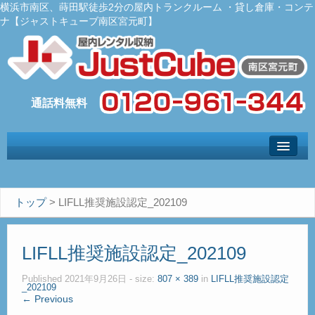
横浜市南区、蒔田駅徒歩2分の屋内トランクルーム ・貸し倉庫・コンテ
ナ【ジャストキューブ南区宮元町】
トップ
– Top –
ご利用案内
トップ
>
LIFLL推奨施設認定_202109
– User guide –
サイズ料金
LIFLL推奨施設認定_202109
– Size Price –
Ｑ＆Ａ
Published
2021年9月26日
- size:
807 × 389
in
LIFLL推奨施設認定
_202109
– Faq –
← Previous