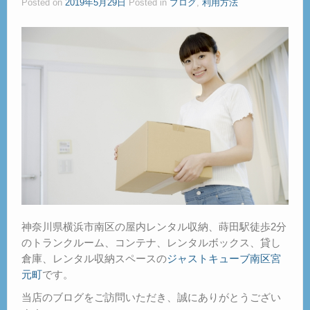
Posted on
2019年5月29日
Posted in
ブログ
,
利用方法
ご見学
– Tour –
ご契約の流れ
– Agreement –
交通アクセス
– Access –
会社案内
– Company –
お問合せ
– Query –
神奈川県横浜市南区の屋内レンタル収納、蒔田駅徒歩2分
のトランクルーム、コンテナ、レンタルボックス、貸し
倉庫、レンタル収納スペースの
ジャストキューブ南区宮
元町
です。
当店のブログをご訪問いただき、誠にありがとうござい