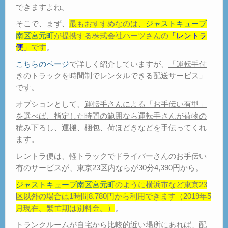
できますよね。
そこで、まず、
最もおすすめなのは、
ジャストキューブ
南区宮元町
が提携する株式会社ハーツさんの
「レントラ
便」
です
。
こちらのページ
で詳しく紹介していますが、
「運転手付
きのトラックを時間制でレンタルできる配送サービス」
です。
オプションとして、
運転手さんによる「お手伝い有型」
を選べば、指定した時間の範囲なら運転手さんが荷物の
積み下ろし、運搬、梱包、荷ほどきなどを手伝ってくれ
ます
。
レントラ便は、軽トラックでドライバーさんのお手伝い
有のサービスが、東京23区内ならが30分4,390円から。
ジャストキューブ南区宮元町
のように横浜市など東京23
区以外の場合は1時間8,780円から利用できます（2019年5
月現在。繁忙期は別料金。）
。
トランクルームが自宅から比較的近い場所にあれば、配