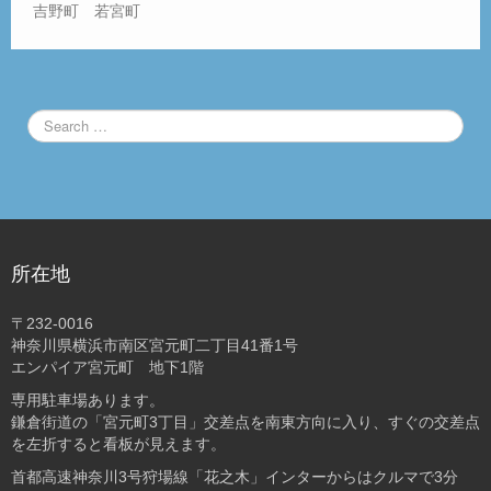
吉野町 若宮町
所在地
〒232-0016
神奈川県横浜市南区宮元町二丁目41番1号
エンパイア宮元町 地下1階
専用駐車場あります。
鎌倉街道の「宮元町3丁目」交差点を南東方向に入り、すぐの交差点
を左折すると看板が見えます。
首都高速神奈川3号狩場線「花之木」インターからはクルマで3分