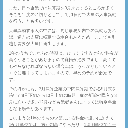
また、日本企業では決算期を3月末とするところが多く、
そこを年度の区切りとして、4月1日付で大量の人事異動
を行うことも多いです。
人事異動する人の中には、同じ事務所内での異動もあれ
ば、遠方の支店に転勤する場合もあるため、ここでも引
越し需要が大量に発生します。
1年のうちでこれらの時期は、びっくりするぐらい料金が
高くなることがありますので覚悟が必要ですし、高くて
もやらなければならない場合には、うっかりしていると
すぐに埋まってしまいますので、早めの予約が必須で
す。
そのほかにも、3月決算企業の中間決算期である
9月末を
跨いだ8月下旬から10月上旬の時期
、家の新築や購入が3
月に次いで多い
12月
なども業者さんによっては特別料金
となる場合があります。
このような1年のうちの季節による料金の違いに加えて、
1か月単位では月末が割高
になったり、
1週間単位でも平