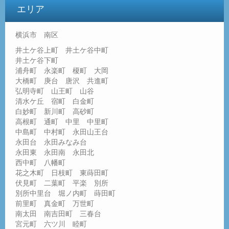
エリア
横浜市 南区
井土ケ谷上町 井土ケ谷中町
井土ケ谷下町
浦舟町 永楽町 榎町 大岡
大橋町 庚台 唐沢 共進町
弘明寺町 山王町 山谷
清水ケ丘 宿町 白金町
白妙町 新川町 高砂町
高根町 通町 中里 中里町
中島町 中村町 永田山王台
永田台 永田みなみ台
永田東 永田南 永田北
西中町 八幡町
花之木町 日枝町 東蒔田町
伏見町 二葉町 平楽 別所
別所中里台 堀ノ内町 蒔田町
前里町 真金町 万世町
南太田 南吉田町 三春台
宮元町 六ツ川 睦町