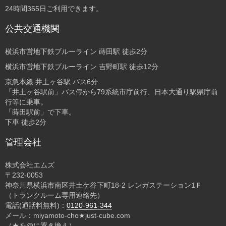
24時間365日ご利用できます。
公共交通機関
横浜市営地下鉄ブルーライン 蒔田駅 徒歩2分
横浜市営地下鉄ブルーライン 吉野町駅 徒歩12分
京急本線 井土ヶ谷駅 バス6分
「井土ヶ谷駅前」バス停から79系統市庁前行、日本大通り駅県庁前
行等に乗車。
「蒔田駅前」で下車。
下車 徒歩2分
管理会社
株式会社エムズ
〒232-0053
神奈川県横浜市南区井土ケ谷下町18-2 レンガステーション1Ｆ
（トランクルーム専用連絡先）
電話(通話料無料)：
0120-961-344
メール：miyamoto-cho★just-cube.com
（★を@に置き換え）