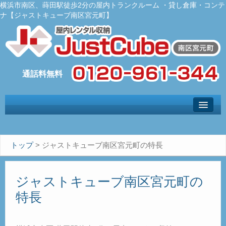
横浜市南区、蒔田駅徒歩2分の屋内トランクルーム ・貸し倉庫・コンテ
ナ【ジャストキューブ南区宮元町】
トップ
– Top –
ご利用案内
トップ
>
ジャストキューブ南区宮元町の特長
– User guide –
サイズ料金
ジャストキューブ南区宮元町の
– Size Price –
特長
Ｑ＆Ａ
– Faq –