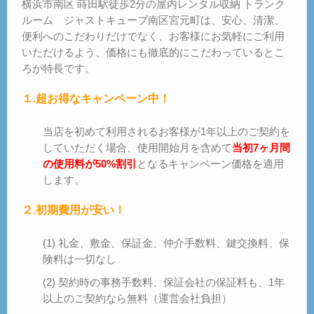
横浜市南区 蒔田駅徒歩2分の屋内レンタル収納 トランク
ご見学
ルーム ジャストキューブ南区宮元町は、安心、清潔、
– Tour –
便利へのこだわりだけでなく、お客様にお気軽にご利用
いただけるよう、価格にも徹底的にこだわっているとこ
ご契約の流れ
ろが特長です。
– Agreement –
交通アクセス
１.超お得なキャンペーン中！
– Access –
当店を初めて利用されるお客様が1年以上のご契約を
会社案内
していただく場合、使用開始月を含めて
当初7ヶ月間
– Company –
の使用料が50%割引
となるキャンペーン価格を適用
します。
お問合せ
– Query –
２.初期費用が安い！
(1) 礼金、敷金、保証金、仲介手数料、鍵交換料、保
険料は一切なし
(2) 契約時の事務手数料、保証会社の保証料も、1年
以上のご契約なら無料（運営会社負担）