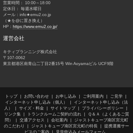
営業時間： 10:00～18:00
定休日： 毎週水曜日
メール：info★emu2.co.jp
（★を@に置き換え）
HP：
https://www.emu2.co.jp/
運営会社
キティプランニング株式会社
〒107-0062
東京都港区南青山二丁目2番15号 Win Aoyamaビル UCF9階
トップ
お問い合わせ
お申し込み
ご利用案内
ご見学
インターネット申し込み（個人）
インターネット申し込み（法
人）
サイズ・料金
サイトマップ
プライバシーポリシー
リンク集
トランクルームご契約の流れ
Ｑ＆Ａ（よくあるご質
問）
交通アクセス
会社案内
ジャストキューブ南区宮元町
のこだわり
ジャストキューブ南区宮元町の特長
提携運搬サー
ビスのご案内
見学申込みメールフォーム