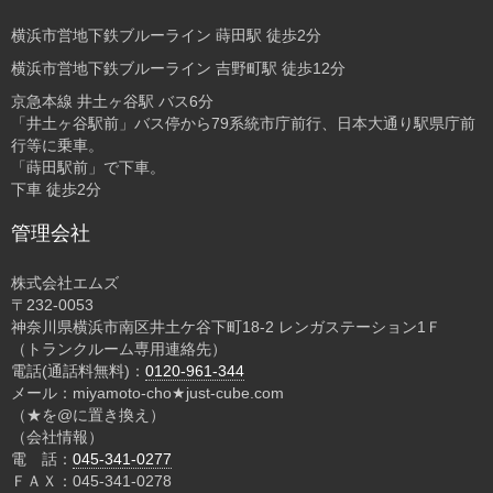
横浜市営地下鉄ブルーライン 蒔田駅 徒歩2分
横浜市営地下鉄ブルーライン 吉野町駅 徒歩12分
京急本線 井土ヶ谷駅 バス6分
「井土ヶ谷駅前」バス停から79系統市庁前行、日本大通り駅県庁前
行等に乗車。
「蒔田駅前」で下車。
下車 徒歩2分
管理会社
株式会社エムズ
〒232-0053
神奈川県横浜市南区井土ケ谷下町18-2 レンガステーション1Ｆ
（トランクルーム専用連絡先）
電話(通話料無料)：
0120-961-344
メール：miyamoto-cho★just-cube.com
（★を@に置き換え）
（会社情報）
電 話：
045-341-0277
ＦＡＸ：045-341-0278