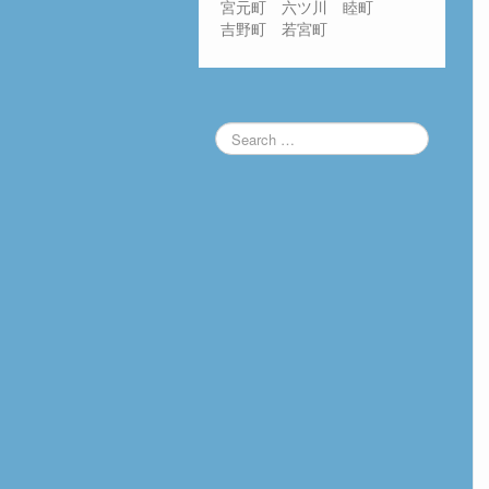
宮元町 六ツ川 睦町
吉野町 若宮町