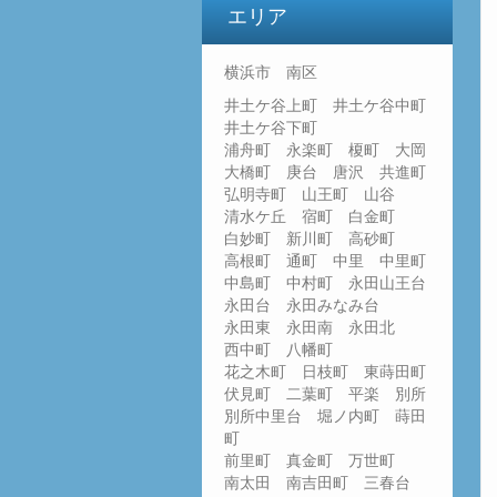
エリア
横浜市 南区
井土ケ谷上町 井土ケ谷中町
井土ケ谷下町
浦舟町 永楽町 榎町 大岡
大橋町 庚台 唐沢 共進町
弘明寺町 山王町 山谷
清水ケ丘 宿町 白金町
白妙町 新川町 高砂町
高根町 通町 中里 中里町
中島町 中村町 永田山王台
永田台 永田みなみ台
永田東 永田南 永田北
西中町 八幡町
花之木町 日枝町 東蒔田町
伏見町 二葉町 平楽 別所
別所中里台 堀ノ内町 蒔田
町
前里町 真金町 万世町
南太田 南吉田町 三春台