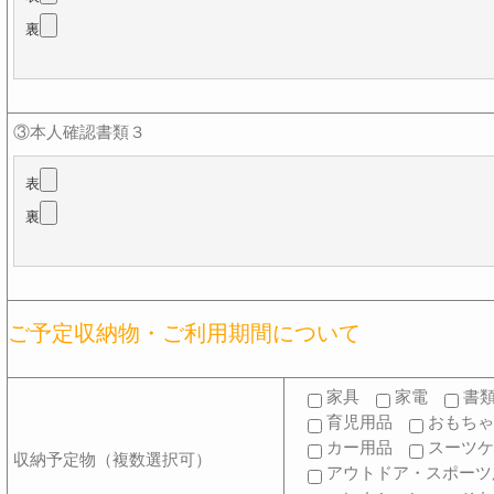
裏
③本人確認書類３
表
裏
ご予定収納物・ご利用期間について
家具
家電
書
育児用品
おもち
カー用品
スーツ
収納予定物（複数選択可）
アウトドア・スポーツ