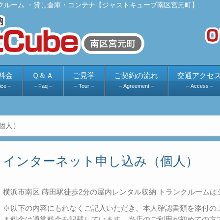
クルーム ・貸し倉庫・コンテナ【ジャストキューブ南区宮元町】
料金
Ｑ＆Ａ
ご見学
ご契約の流れ
交通アクセ
ice –
– Faq –
– Tour –
– Agreement –
– Access –
個人）
インターネット申し込み（個人）
横浜市南区 蒔田駅徒歩2分の屋内レンタル収納 トランクルーム
※以下の内容にもれなくご記入いただき、本人確認書類を添付の
＊料金は通常料金を記載しています。当店のご利用が初めての方