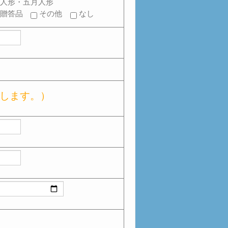
な人形・五月人形
贈答品
その他
なし
上
します。）