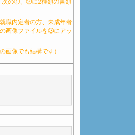
、次の①、②に2種類の書類
就職内定者の方、未成年者
の画像ファイルを③にアッ
の画像でも結構です）