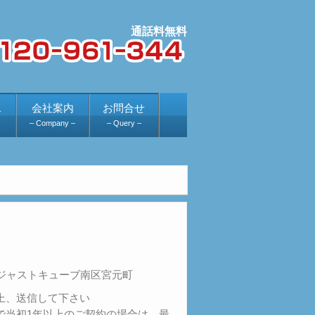
ス
会社案内
お問合せ
– Company –
– Query –
はジャストキューブ南区宮元町
上、送信して下さい
で当初1年以上のご契約の場合は、最