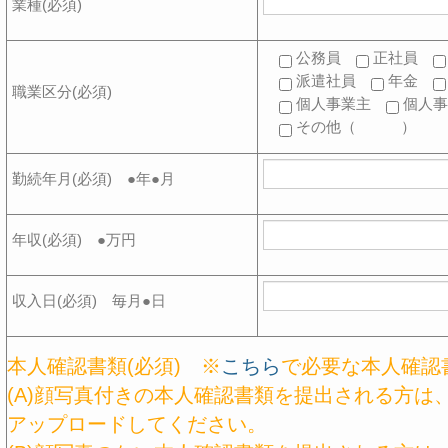
業種(必須)
公務員
正社員
派遣社員
年金
職業区分(必須)
個人事業主
個人
その他（ ）
勤続年月(必須) ●年●月
年収(必須) ●万円
収入日(必須) 毎月●日
本人確認書類(必須) ※
こちら
で必要な本人確認
(A)顔写真付きの本人確認書類を提出される方は
アップロードしてください。