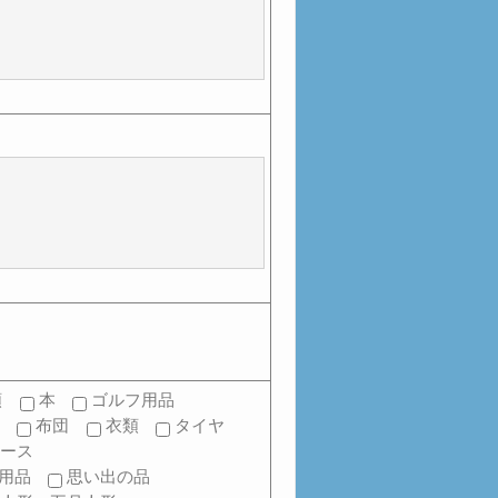
類
本
ゴルフ用品
ゃ
布団
衣類
タイヤ
ケース
用品
思い出の品