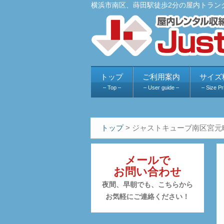
横浜市南区、蒔田駅徒歩2分の屋内トラン
トップ
ご利用案内
サイズ
– Top –
– User guide –
– Size Pr
トップ
>
ジャストキューブ南区宮元
メールで
お問い合わせ
夜間、早朝でも、こちらから
お気軽にご連絡ください！