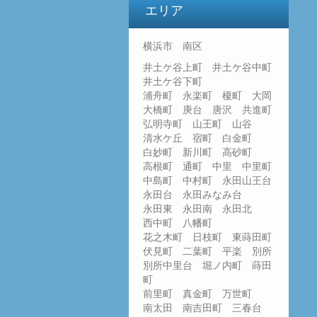
エリア
横浜市 南区
井土ケ谷上町 井土ケ谷中町
井土ケ谷下町
浦舟町 永楽町 榎町 大岡
大橋町 庚台 唐沢 共進町
弘明寺町 山王町 山谷
清水ケ丘 宿町 白金町
白妙町 新川町 高砂町
高根町 通町 中里 中里町
中島町 中村町 永田山王台
永田台 永田みなみ台
永田東 永田南 永田北
西中町 八幡町
花之木町 日枝町 東蒔田町
伏見町 二葉町 平楽 別所
別所中里台 堀ノ内町 蒔田
町
前里町 真金町 万世町
南太田 南吉田町 三春台