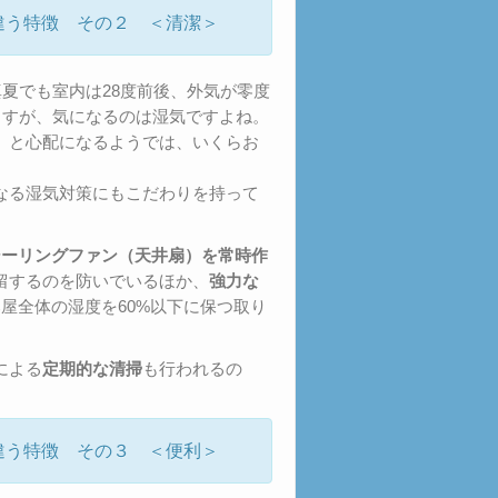
違う特徴 その２ ＜清潔＞
真夏でも室内は28度前後、外気が零度
ますが、気になるのは湿気ですよね。
、と心配になるようでは、いくらお
なる湿気対策にもこだわりを持って
シーリングファン（天井扇）を常時作
留するのを防いでいるほか、
強力な
屋全体の湿度を60%以下に保つ取り
による
定期的な清掃
も行われるの
違う特徴 その３ ＜便利＞