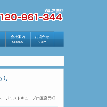
ス
会社案内
お問合せ
– Company –
– Query –
わり
ーム ジャストキューブ南区宮元町