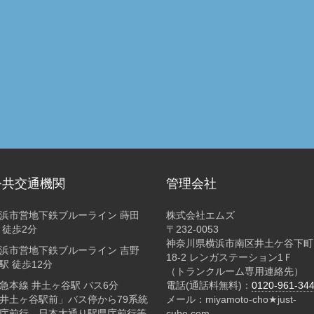
公共交通機関
管理会社
浜市営地下鉄ブルーライン 蒔田
株式会社エムズ
 徒歩2分
〒232-0053
神奈川県横浜市南区井土ケ谷下町
浜市営地下鉄ブルーライン 吉野
18-2 レンガステーション1Ｆ
駅 徒歩12分
（トランクルーム専用連絡先）
急本線 井土ヶ谷駅 バス6分
電話(通話料無料)：
0120-961-34
井土ヶ谷駅前」バス停から79系統
メール：miyamoto-cho★just-
庁前行、日本大通り駅県庁前行等
cube.com