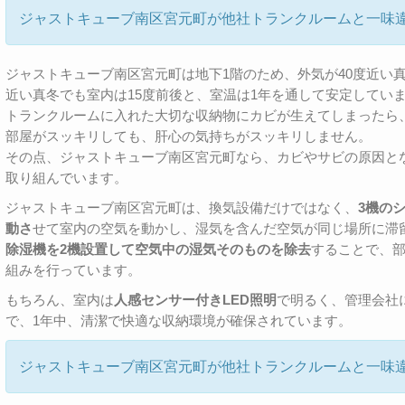
ジャストキューブ南区宮元町が他社トランクルームと一味
ジャストキューブ南区宮元町は地下1階のため、外気が40度近い
近い真冬でも室内は15度前後と、室温は1年を通して安定してい
トランクルームに入れた大切な収納物にカビが生えてしまったら
部屋がスッキリしても、肝心の気持ちがスッキリしません。
その点、ジャストキューブ南区宮元町なら、カビやサビの原因と
取り組んでいます。
ジャストキューブ南区宮元町は、換気設備だけではなく、
3機の
動さ
せて室内の空気を動かし、湿気を含んだ空気が同じ場所に滞
除湿機を2機設置して空気中の湿気そのものを除去
することで、部
組みを行っています。
もちろん、室内は
人感センサー付きLED照明
で明るく、管理会社
で、1年中、清潔で快適な収納環境が確保されています。
ジャストキューブ南区宮元町が他社トランクルームと一味