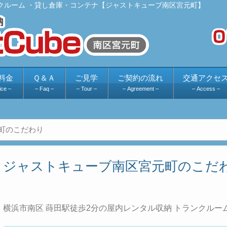
クルーム ・貸し倉庫・コンテナ【ジャストキューブ南区宮元町】
料金
Ｑ＆Ａ
ご見学
ご契約の流れ
交通アクセ
ice –
– Faq –
– Tour –
– Agreement –
– Access –
町のこだわり
ジャストキューブ南区宮元町のこだ
横浜市南区 蒔田駅徒歩2分の屋内レンタル収納 トランクル