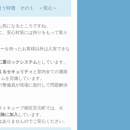
違う特徴 その１ ＜安心＞
も気になるところですね。
に、安心対策には拘りをもって取り
キーを持ったお客様以外は入室できな
二重ロックシステム
としています。
よるセキュリティ
と室内全ての通路
ステムを完備しています。
の警備員が現場に急行して問題解決
ストキューブ南区宮元町では、火
保険に加入
しています。
はありませんのでご安心ください。