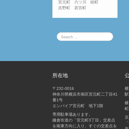
宮元町 六ツ川 睦町
吉野町 若宮町
所在地
〒232-0016
横
神奈川県横浜市南区宮元町二丁目41
駅
番1号
横
エンパイア宮元町 地下1階
町
専用駐車場あります。
京
鎌倉街道の「宮元町3丁目」交差点
「
を南東方向に入り、すぐの交差点を
市