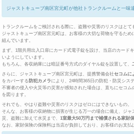
ジャストキューブ南区宮元町が他社トランクルームと一味
トランクルームをご検討される際に、盗難や災害のリスクはとて
ジャストキューブ南区宮元町は、お客様の大切な荷物を守るため
組んでいます。
まず、1階共用出入口扉にカード式電子錠を設け、当店のカード
いようにしています。
もちろん、各収納庫には暗証番号方式のダイヤル錠を設置して、
さらに、ジャストキューブ南区宮元町は、提携警備会社
セコムに
をカバーする
防犯カメラ
により、24時間365日の防犯・防災シ
不審者の侵入や火災等の災害が感知された場合は、直ちにセコム
を図ります。
それでも、やはり盗難や災害のリスクはゼロにはできないもの。
そんな、お客様の収納物に損害が生じる万一の場合に備え、ジャ
災、盗難に加えて水災まで、
1室最大50万円まで補償される家財
なお、家財保険の保険料は当店が負担しており、お客様のお支払