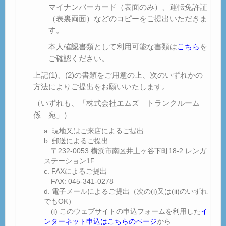
マイナンバーカード（表面のみ）、運転免許証
（表裏両面）などのコピーをご提出いただきま
す。
本人確認書類として利用可能な書類は
こちら
を
ご確認ください。
上記(1)、(2)の書類をご用意の上、次のいずれかの
方法によりご提出をお願いいたします。
（いずれも、「株式会社エムズ トランクルーム
係 宛」）
現地又はご来店によるご提出
郵送によるご提出
〒232-0053 横浜市南区井土ヶ谷下町18-2 レンガ
ステーション1F
FAXによるご提出
FAX: 045-341-0278
電子メールによるご提出（次の(i)又は(ii)のいずれ
でもOK）
(i) このウェブサイトの申込フォームを利用した
イ
ンターネット申込はこちらのページ
から