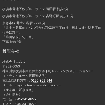
横浜市営地下鉄ブルーライン 蒔田駅 徒歩2分
横浜市営地下鉄ブルーライン 吉野町駅 徒歩12分
京急本線 井土ヶ谷駅 バス6分
「井土ヶ谷駅前」バス停から79系統市庁前行、日本大通り駅県庁前
行等に乗車。
「蒔田駅前」で下車。
下車 徒歩2分
管理会社
株式会社エムズ
〒232-0053
神奈川県横浜市南区井土ケ谷下町18-2 レンガステーション1Ｆ
（トランクルーム専用連絡先）
電話(通話料無料)：
0120-961-344
メール：miyamoto-cho★just-cube.com
（★を@に置き換え）
（会社情報）
電 話：
045-341-0277
ＦＡＸ：045-341-0278