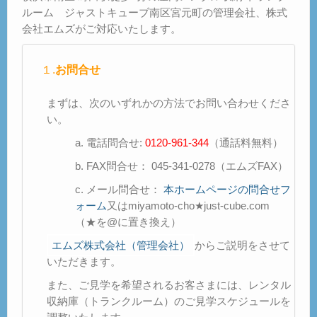
ご見学
ルーム ジャストキューブ南区宮元町の管理会社、株式
– Tour –
会社エムズがご対応いたします。
ご契約の流れ
１.
お問合せ
– Agreement –
交通アクセス
まずは、次のいずれかの方法でお問い合わせくださ
– Access –
い。
a. 電話問合せ:
会社案内
0120-961-344
（通話料無料）
– Company –
b. FAX問合せ： 045-341-0278（エムズFAX）
お問合せ
c. メール問合せ：
本ホームページの問合せフ
– Query –
ォーム
又はmiyamoto-cho★just-cube.com
（★を@に置き換え）
エムズ株式会社（管理会社）
からご説明をさせて
いただきます。
また、ご見学を希望されるお客さまには、レンタル
収納庫（トランクルーム）のご見学スケジュールを