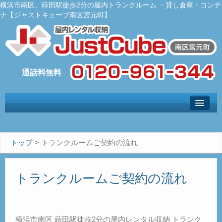
横浜市南区、蒔田駅徒歩2分の屋内トランクルーム ・貸し倉庫・コンテ
ナ【ジャストキューブ南区宮元町】
トップ
– Top –
ご利用案内
トップ
>
トランクルームご契約の流れ
– User guide –
サイズ料金
トランクルームご契約の流れ
– Size Price –
Ｑ＆Ａ
– Faq –
横浜市南区 蒔田駅徒歩2分の屋内レンタル収納 トランク