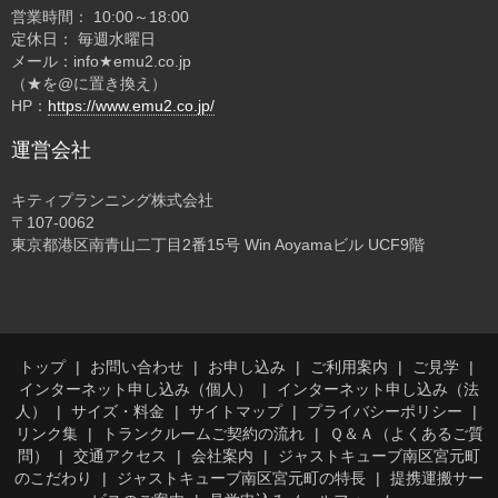
営業時間： 10:00～18:00
定休日： 毎週水曜日
メール：info★emu2.co.jp
（★を@に置き換え）
HP：
https://www.emu2.co.jp/
運営会社
キティプランニング株式会社
〒107-0062
東京都港区南青山二丁目2番15号 Win Aoyamaビル UCF9階
トップ
お問い合わせ
お申し込み
ご利用案内
ご見学
インターネット申し込み（個人）
インターネット申し込み（法
人）
サイズ・料金
サイトマップ
プライバシーポリシー
リンク集
トランクルームご契約の流れ
Ｑ＆Ａ（よくあるご質
問）
交通アクセス
会社案内
ジャストキューブ南区宮元町
のこだわり
ジャストキューブ南区宮元町の特長
提携運搬サー