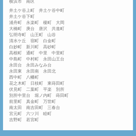
横浜市 南区
井土ケ谷上町 井土ケ谷中町
井土ケ谷下町
浦舟町 永楽町 榎町 大岡
大橋町 庚台 唐沢 共進町
弘明寺町 山王町 山谷
清水ケ丘 宿町 白金町
白妙町 新川町 高砂町
高根町 通町 中里 中里町
中島町 中村町 永田山王台
永田台 永田みなみ台
永田東 永田南 永田北
西中町 八幡町
花之木町 日枝町 東蒔田町
伏見町 二葉町 平楽 別所
別所中里台 堀ノ内町 蒔田町
前里町 真金町 万世町
南太田 南吉田町 三春台
宮元町 六ツ川 睦町
吉野町 若宮町