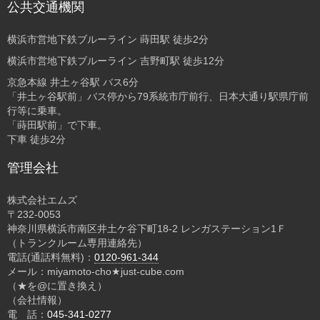
公共交通機関
横浜市営地下鉄ブルーライン 蒔田駅 徒歩2分
横浜市営地下鉄ブルーライン 吉野町駅 徒歩12分
京急本線 井土ヶ谷駅 バス6分
「井土ヶ谷駅前」バス停から79系統市庁前行、日本大通り駅県庁前
行等に乗車。
「蒔田駅前」で下車。
下車 徒歩2分
管理会社
株式会社エムズ
〒232-0053
神奈川県横浜市南区井土ケ谷下町18-2 レンガステーション1Ｆ
（トランクルーム専用連絡先）
電話(通話料無料)：
0120-961-344
メール：miyamoto-cho★just-cube.com
（★を@に置き換え）
（会社情報）
電 話：
045-341-0277