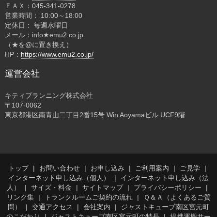
ＦＡＸ：045-341-0278
営業時間： 10:00～18:00
定休日： 毎週水曜日
メール：info★emu2.co.jp
（★を@に置き換え）
HP：
https://www.emu2.co.jp/
運営会社
キティプランニング株式会社
〒107-0062
東京都港区南青山二丁目2番15号 Win Aoyamaビル UCF9階
トップ
お問い合わせ
お申し込み
ご利用案内
ご見学
インターネット申し込み（個人）
インターネット申し込み（法
人）
サイズ・料金
サイトマップ
プライバシーポリシー
リンク集
トランクルームご契約の流れ
Ｑ＆Ａ（よくあるご質
問）
交通アクセス
会社案内
ジャストキューブ南区宮元町
のこだわり
ジャストキューブ南区宮元町の特長
提携運搬サー