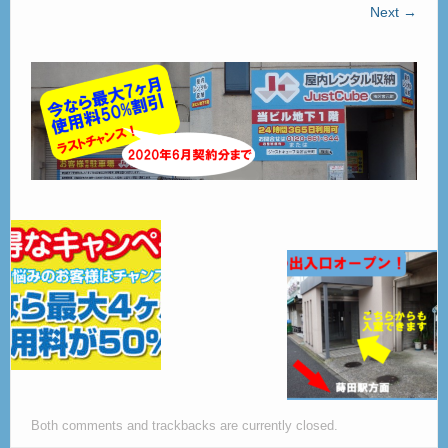
ご見学
Next →
– Tour –
ご契約の流れ
– Agreement –
交通アクセス
– Access –
会社案内
– Company –
お問合せ
– Query –
Both comments and trackbacks are currently closed.