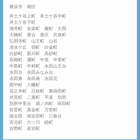
横浜市 南区
井土ケ谷上町 井土ケ谷中町
井土ケ谷下町
浦舟町 永楽町 榎町 大岡
大橋町 庚台 唐沢 共進町
弘明寺町 山王町 山谷
清水ケ丘 宿町 白金町
白妙町 新川町 高砂町
高根町 通町 中里 中里町
中島町 中村町 永田山王台
永田台 永田みなみ台
永田東 永田南 永田北
西中町 八幡町
花之木町 日枝町 東蒔田町
伏見町 二葉町 平楽 別所
別所中里台 堀ノ内町 蒔田町
前里町 真金町 万世町
南太田 南吉田町 三春台
宮元町 六ツ川 睦町
吉野町 若宮町