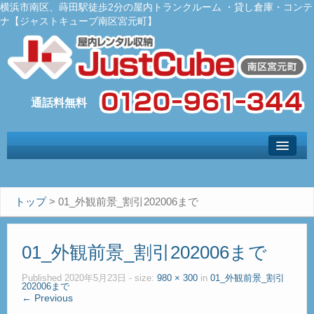
横浜市南区、蒔田駅徒歩2分の屋内トランクルーム ・貸し倉庫・コンテ
ナ【ジャストキューブ南区宮元町】
トップ
– Top –
ご利用案内
トップ
>
01_外観前景_割引202006まで
– User guide –
サイズ料金
01_外観前景_割引202006まで
– Size Price –
Ｑ＆Ａ
Published
2020年5月23日
- size:
980 × 300
in
01_外観前景_割引
202006まで
– Faq –
← Previous