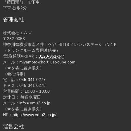
「蒔田駅前」で下車。
下車 徒歩2分
管理会社
株式会社エムズ
〒232-0053
神奈川県横浜市南区井土ケ谷下町18-2 レンガステーション1Ｆ
（トランクルーム専用連絡先）
電話(通話料無料)：
0120-961-344
メール：miyamoto-cho★just-cube.com
（★を@に置き換え）
（会社情報）
電 話：
045-341-0277
ＦＡＸ：045-341-0278
営業時間： 10:00～18:00
定休日： 毎週水曜日
メール：info★emu2.co.jp
（★を@に置き換え）
HP：
https://www.emu2.co.jp/
運営会社