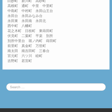
白妙町 新川町 高砂町
高根町 通町 中里 中里町
中島町 中村町 永田山王台
永田台 永田みなみ台
永田東 永田南 永田北
西中町 八幡町
花之木町 日枝町 東蒔田町
伏見町 二葉町 平楽 別所
別所中里台 堀ノ内町 蒔田町
前里町 真金町 万世町
南太田 南吉田町 三春台
宮元町 六ツ川 睦町
吉野町 若宮町