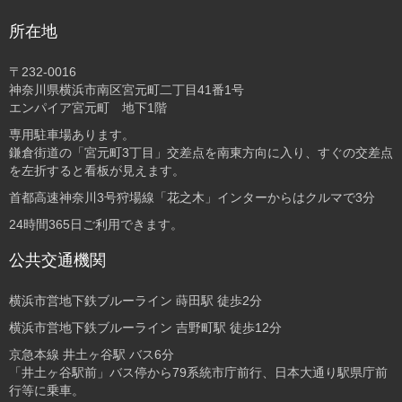
所在地
〒232-0016
神奈川県横浜市南区宮元町二丁目41番1号
エンパイア宮元町 地下1階
専用駐車場あります。
鎌倉街道の「宮元町3丁目」交差点を南東方向に入り、すぐの交差点
を左折すると看板が見えます。
首都高速神奈川3号狩場線「花之木」インターからはクルマで3分
24時間365日ご利用できます。
公共交通機関
横浜市営地下鉄ブルーライン 蒔田駅 徒歩2分
横浜市営地下鉄ブルーライン 吉野町駅 徒歩12分
京急本線 井土ヶ谷駅 バス6分
「井土ヶ谷駅前」バス停から79系統市庁前行、日本大通り駅県庁前
行等に乗車。