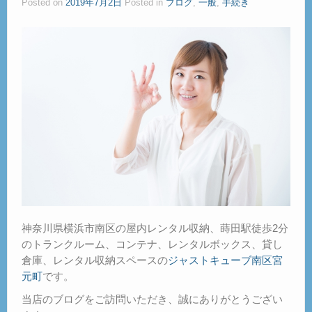
Posted on
2019年7月2日
Posted in
ブログ
,
一般
,
手続き
ご見学
– Tour –
ご契約の流れ
– Agreement –
交通アクセス
– Access –
会社案内
– Company –
お問合せ
– Query –
神奈川県横浜市南区の屋内レンタル収納、蒔田駅徒歩2分
のトランクルーム、コンテナ、レンタルボックス、貸し
倉庫、レンタル収納スペースの
ジャストキューブ南区宮
元町
です。
当店のブログをご訪問いただき、誠にありがとうござい