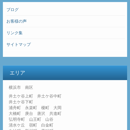
ブログ
お客様の声
リンク集
サイトマップ
エリア
横浜市 南区
井土ケ谷上町 井土ケ谷中町
井土ケ谷下町
浦舟町 永楽町 榎町 大岡
大橋町 庚台 唐沢 共進町
弘明寺町 山王町 山谷
清水ケ丘 宿町 白金町