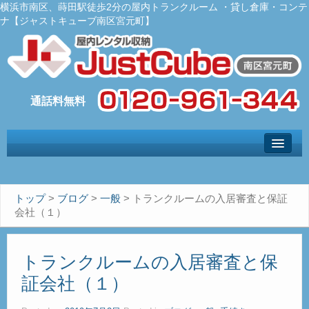
横浜市南区、蒔田駅徒歩2分の屋内トランクルーム ・貸し倉庫・コンテ
ナ【ジャストキューブ南区宮元町】
トップ
– Top –
ご利用案内
トップ
>
ブログ
>
一般
>
トランクルームの入居審査と保証
– User guide –
会社（１）
サイズ料金
– Size Price –
トランクルームの入居審査と保
Ｑ＆Ａ
証会社（１）
– Faq –