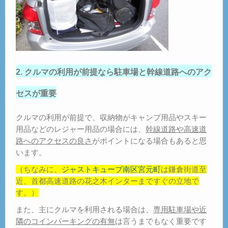
2. クルマの利用が前提なら駐車場と幹線道路へのアク
セスが重要
クルマの利用が前提で、収納物がキャンプ用品やスキー
用品などのレジャー用品の場合には、
幹線道路や高速道
路へのアクセスの良さ
がポイントになる場合もあると思
います。
（ちなみに、
ジャストキューブ南区宮元町
は鎌倉街道至
近、首都高速道路の花之木インターまですぐの立地で
す。）
また、主にクルマを利用される場合は、
専用駐車場や近
隣のコインパーキングの有無
は言うまでもなく重要です