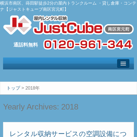
横浜市南区、蒔田駅徒歩2分の屋内トランクルーム ・貸し倉庫・コンテ
ナ【ジャストキューブ南区宮元町】
トップ
– Top –
ご利用案内
トップ
>
2018年
– User guide –
サイズ料金
Yearly Archives:
2018
– Size Price –
Ｑ＆Ａ
– Faq –
レンタル収納サービスの空調設備につ