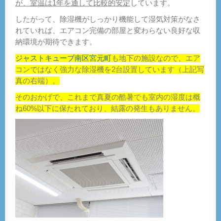
が、室温は1年を通して比較的安定
しています。
したがって、除湿機がしっかり機能して湿気対策がなさ
れていれば、エアコン完備の部屋と変わらない良好な収
納環境が期待できます。
ジャストキューブ南区宮元町
も地下の施設なので、エア
コンではなく強力な除湿機を2台設置しています（上記写
真の右端）。
そのおかげで、これまで真夏の酷暑でも室内の湿度は概
ね60%以下に保たれており、結露の発生もありません。