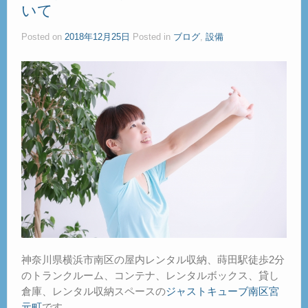
いて
ご見学
– Tour –
Posted on
2018年12月25日
Posted in
ブログ
,
設備
ご契約の流れ
– Agreement –
交通アクセス
– Access –
会社案内
– Company –
お問合せ
– Query –
神奈川県横浜市南区の屋内レンタル収納、蒔田駅徒歩2分
のトランクルーム、コンテナ、レンタルボックス、貸し
倉庫、レンタル収納スペースの
ジャストキューブ南区宮
元町
です。