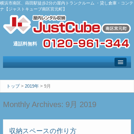
横浜市南区、蒔田駅徒歩2分の屋内トランクルーム ・貸し倉庫・コンテ
ナ【ジャストキューブ南区宮元町】
トップ
– Top –
ご利用案内
トップ
>
2019年
>
9月
– User guide –
サイズ料金
Monthly Archives:
9月 2019
– Size Price –
Ｑ＆Ａ
– Faq –
収納スペースの作り方