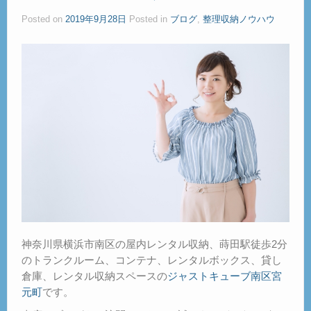
ご見学
Posted on
2019年9月28日
Posted in
ブログ
,
整理収納ノウハウ
– Tour –
ご契約の流れ
– Agreement –
交通アクセス
– Access –
会社案内
– Company –
お問合せ
– Query –
神奈川県横浜市南区の屋内レンタル収納、蒔田駅徒歩2分
のトランクルーム、コンテナ、レンタルボックス、貸し
倉庫、レンタル収納スペースの
ジャストキューブ南区宮
元町
です。