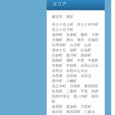
エリア
横浜市 南区
井土ケ谷上町 井土ケ谷中町
井土ケ谷下町
浦舟町 永楽町 榎町 大岡
大橋町 庚台 唐沢 共進町
弘明寺町 山王町 山谷
清水ケ丘 宿町 白金町
白妙町 新川町 高砂町
高根町 通町 中里 中里町
中島町 中村町 永田山王台
永田台 永田みなみ台
永田東 永田南 永田北
西中町 八幡町
花之木町 日枝町 東蒔田町
伏見町 二葉町 平楽 別所
別所中里台 堀ノ内町 蒔田
町
前里町 真金町 万世町
南太田 南吉田町 三春台