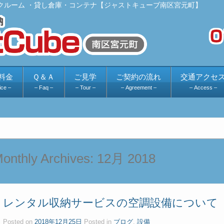
クルーム ・貸し倉庫・コンテナ【ジャストキューブ南区宮元町】
料金
Ｑ＆Ａ
ご見学
ご契約の流れ
交通アクセ
ice –
– Faq –
– Tour –
– Agreement –
– Access –
onthly Archives:
12月 2018
レンタル収納サービスの空調設備について
Posted on
2018年12月25日
Posted in
ブログ
,
設備