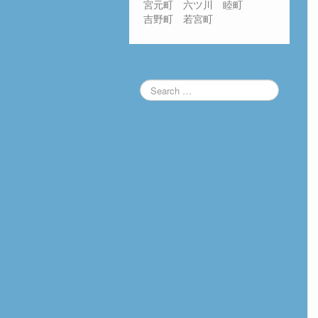
宮元町 六ツ川 睦町
吉野町 若宮町