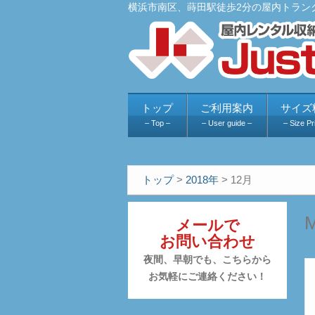
横浜市南区、蒔田駅徒歩2分の屋内トラン
トップ
ご利用案内
サイズ
– Top –
– User guide –
– Size Pr
トップ
>
2018年
>
12月
M
メールで
お問い合わせ
夜間、早朝でも、こちらから
お気軽にご連絡ください！